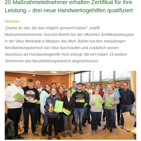
20 Maßnahmeteilnehmer erhalten Zertifikat für ihre
Leistung – drei neue Handwerksgehilfen qualifiziert
Vorlesen
„Danke an alle, die das möglich gemacht haben“, ergriff
Maßnahmeteilnehmer Joachim Bohlin bei der offiziellen Zertifikatsübergabe
in der Vitus Werkstatt in Meppen das Wort. Bohlin hat den zweijährigen
Berufsbildungsbereich bei Vitus durchlaufen und zusätzlich seinen
Abschluss als Handwerksgehilfe Holz erlangt. Mit ihm haben 19 weitere
Teilnehmer den Berufsbildungsbereich abgeschlossen.