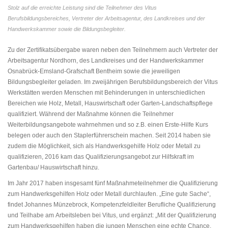
Stolz auf die erreichte Leistung sind die Teilnehmer des Vitus
Berufsbildungsbereiches, Vertreter der Arbeitsagentur, des Landkreises und der
Handwerkskammer sowie die Bildungsbegleiter.
Zu der Zertifikatsübergabe waren neben den Teilnehmern auch Vertreter der
Arbeitsagentur Nordhorn, des Landkreises und der Handwerkskammer
Osnabrück-Emsland-Grafschaft Bentheim sowie die jeweiligen
Bildungsbegleiter geladen. Im zweijährigen Berufsbildungsbereich der Vitus
Werkstätten werden Menschen mit Behinderungen in unterschiedlichen
Bereichen wie Holz, Metall, Hauswirtschaft oder Garten-Landschaftspflege
qualifiziert. Während der Maßnahme können die Teilnehmer
Weiterbildungsangebote wahrnehmen und so z.B. einen Erste-Hilfe Kurs
belegen oder auch den Staplerführerschein machen. Seit 2014 haben sie
zudem die Möglichkeit, sich als Handwerksgehilfe Holz oder Metall zu
qualifizieren, 2016 kam das Qualifizierungsangebot zur Hilfskraft im
Gartenbau/ Hauswirtschaft hinzu.
Im Jahr 2017 haben insgesamt fünf Maßnahmeteilnehmer die Qualifizierung
zum Handwerksgehilfen Holz oder Metall durchlaufen. „Eine gute Sache“,
findet Johannes Münzebrock, Kompetenzfeldleiter Berufliche Qualifizierung
und Teilhabe am Arbeitsleben bei Vitus, und ergänzt: „Mit der Qualifizierung
zum Handwerksgehilfen haben die jungen Menschen eine echte Chance,