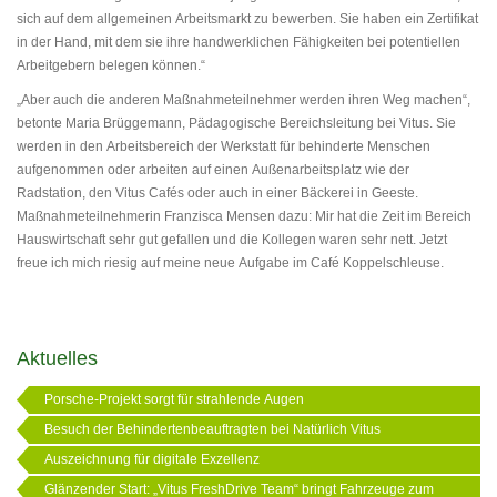
sich auf dem allgemeinen Arbeitsmarkt zu bewerben. Sie haben ein Zertifikat
in der Hand, mit dem sie ihre handwerklichen Fähigkeiten bei potentiellen
Arbeitgebern belegen können.“
„Aber auch die anderen Maßnahmeteilnehmer werden ihren Weg machen“,
betonte Maria Brüggemann, Pädagogische Bereichsleitung bei Vitus. Sie
werden in den Arbeitsbereich der Werkstatt für behinderte Menschen
aufgenommen oder arbeiten auf einen Außenarbeitsplatz wie der
Radstation, den Vitus Cafés oder auch in einer Bäckerei in Geeste.
Maßnahmeteilnehmerin Franzisca Mensen dazu: Mir hat die Zeit im Bereich
Hauswirtschaft sehr gut gefallen und die Kollegen waren sehr nett. Jetzt
freue ich mich riesig auf meine neue Aufgabe im Café Koppelschleuse.
Aktuelles
Porsche-Projekt sorgt für strahlende Augen
Besuch der Behindertenbeauftragten bei Natürlich Vitus
Auszeichnung für digitale Exzellenz
Glänzender Start: „Vitus FreshDrive Team“ bringt Fahrzeuge zum