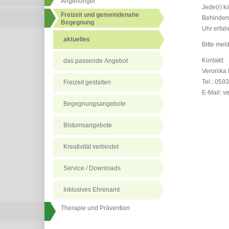
Angehöriger
Jede(r) k
Freizeit und gemeindenahe
Behinderu
Begegnung
Uhr erfah
aktuelles
Bitte meld
Kontakt:
das passende Angebot
Veronika 
Tel.: 059
Freizeit gestalten
E-Mail: v
Begegnungsangebote
Bistumsangebote
Kreativität verbindet
Service / Downloads
Inklusives Ehrenamt
Therapie und Prävention