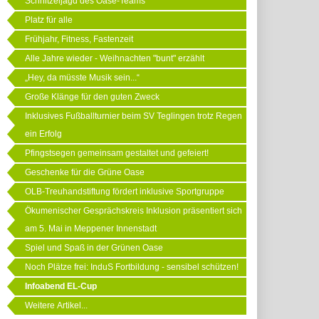
Schnitzeljagd des Oase-Teams
Platz für alle
Frühjahr, Fitness, Fastenzeit
Alle Jahre wieder - Weihnachten "bunt" erzählt
„Hey, da müsste Musik sein...“
Große Klänge für den guten Zweck
Inklusives Fußballturnier beim SV Teglingen trotz Regen
ein Erfolg
Pfingstsegen gemeinsam gestaltet und gefeiert!
Geschenke für die Grüne Oase
OLB-Treuhandstiftung fördert inklusive Sportgruppe
Ökumenischer Gesprächskreis Inklusion präsentiert sich
am 5. Mai in Meppener Innenstadt
Spiel und Spaß in der Grünen Oase
Noch Plätze frei: InduS Fortbildung - sensibel schützen!
Infoabend EL-Cup
Weitere Artikel...