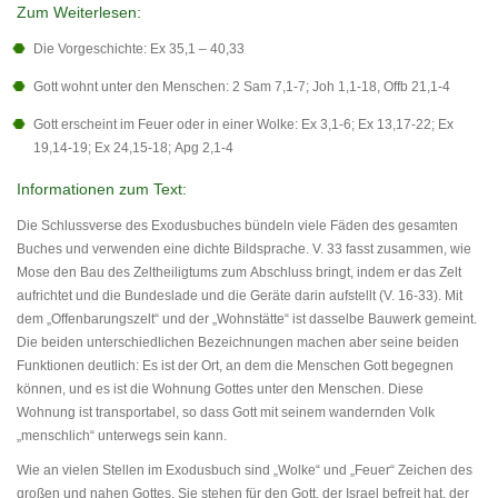
Zum Weiterlesen:
Die Vorgeschichte: Ex 35,1 – 40,33
Gott wohnt unter den Menschen: 2 Sam 7,1-7; Joh 1,1-18, Offb 21,1-4
Gott erscheint im Feuer oder in einer Wolke: Ex 3,1-6; Ex 13,17-22; Ex
19,14-19; Ex 24,15-18; Apg 2,1-4
Informationen zum Text:
Die Schlussverse des Exodusbuches bündeln viele Fäden des gesamten
Buches und verwenden eine dichte Bildsprache. V. 33 fasst zusammen, wie
Mose den Bau des Zeltheiligtums zum Abschluss bringt, indem er das Zelt
aufrichtet und die Bundeslade und die Geräte darin aufstellt (V. 16-33). Mit
dem „Offenbarungszelt“ und der „Wohnstätte“ ist dasselbe Bauwerk gemeint.
Die beiden unterschiedlichen Bezeichnungen machen aber seine beiden
Funktionen deutlich: Es ist der Ort, an dem die Menschen Gott begegnen
können, und es ist die Wohnung Gottes unter den Menschen. Diese
Wohnung ist transportabel, so dass Gott mit seinem wandernden Volk
„menschlich“ unterwegs sein kann.
Wie an vielen Stellen im Exodusbuch sind „Wolke“ und „Feuer“ Zeichen des
großen und nahen Gottes. Sie stehen für den Gott, der Israel befreit hat, der