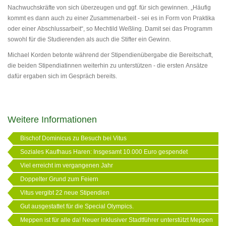
Nachwuchskräfte von sich überzeugen und ggf. für sich gewinnen. „Häufig
kommt es dann auch zu einer Zusammenarbeit - sei es in Form von Praktika
oder einer Abschlussarbeit“, so Mechtild Weßling. Damit sei das Programm
sowohl für die Studierenden als auch die Stifter ein Gewinn.
Michael Korden betonte während der Stipendienübergabe die Bereitschaft,
die beiden Stipendiatinnen weiterhin zu unterstützen - die ersten Ansätze
dafür ergaben sich im Gespräch bereits.
Weitere Informationen
Bischof Dominicus zu Besuch bei Vitus
Soziales Kaufhaus Haren: Insgesamt 10.000 Euro gespendet
Viel erreicht im vergangenen Jahr
Doppelter Grund zum Feiern
Vitus vergibt 22 neue Stipendien
Gut ausgestattet für die Special Olympics.
Meppen ist für alle da! Neuer inklusiver Stadtführer unterstützt Meppen