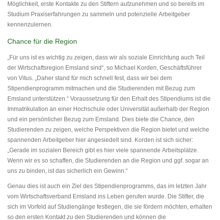
Möglichkeit, erste Kontakte zu den Stiftern aufzunehmen und so bereits im
Studium Praxiserfahrungen zu sammeln und potenzielle Arbeitgeber
kennenzulernen.
Chance für die Region
„Für uns ist es wichtig zu zeigen, dass wir als soziale Einrichtung auch Teil
der Wirtschaftsregion Emsland sind“, so Michael Korden, Geschäftsführer
von Vitus. „Daher stand für mich schnell fest, dass wir bei dem
Stipendienprogramm mitmachen und die Studierenden mit Bezug zum
Emsland unterstützen.“ Voraussetzung für den Erhalt des Stipendiums ist die
Immatrikulation an einer Hochschule oder Universität außerhalb der Region
und ein persönlicher Bezug zum Emsland. Dies biete die Chance, den
Studierenden zu zeigen, welche Perspektiven die Region bietet und welche
spannenden Arbeitgeber hier angesiedelt sind. Korden ist sich sicher:
„Gerade im sozialen Bereich gibt es hier viele spannende Arbeitsplätze.
Wenn wir es so schaffen, die Studierenden an die Region und ggf. sogar an
uns zu binden, ist das sicherlich ein Gewinn.“
Genau dies ist auch ein Ziel des Stipendienprogramms, das im letzten Jahr
vom Wirtschaftsverband Emsland ins Leben gerufen wurde. Die Stifter, die
sich im Vorfeld auf Studiengänge festlegen, die sie fördern möchten, erhalten
so den ersten Kontakt zu den Studierenden und können die