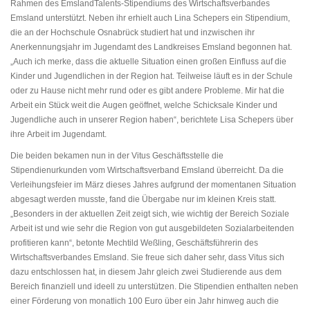
Rahmen des EmslandTalents-Stipendiums des Wirtschaftsverbandes
Emsland unterstützt. Neben ihr erhielt auch Lina Schepers ein Stipendium,
die an der Hochschule Osnabrück studiert hat und inzwischen ihr
Anerkennungsjahr im Jugendamt des Landkreises Emsland begonnen hat.
„Auch ich merke, dass die aktuelle Situation einen großen Einfluss auf die
Kinder und Jugendlichen in der Region hat. Teilweise läuft es in der Schule
oder zu Hause nicht mehr rund oder es gibt andere Probleme. Mir hat die
Arbeit ein Stück weit die Augen geöffnet, welche Schicksale Kinder und
Jugendliche auch in unserer Region haben“, berichtete Lisa Schepers über
ihre Arbeit im Jugendamt.
Die beiden bekamen nun in der Vitus Geschäftsstelle die
Stipendienurkunden vom Wirtschaftsverband Emsland überreicht. Da die
Verleihungsfeier im März dieses Jahres aufgrund der momentanen Situation
abgesagt werden musste, fand die Übergabe nur im kleinen Kreis statt.
„Besonders in der aktuellen Zeit zeigt sich, wie wichtig der Bereich Soziale
Arbeit ist und wie sehr die Region von gut ausgebildeten Sozialarbeitenden
profitieren kann“, betonte Mechtild Weßling, Geschäftsführerin des
Wirtschaftsverbandes Emsland. Sie freue sich daher sehr, dass Vitus sich
dazu entschlossen hat, in diesem Jahr gleich zwei Studierende aus dem
Bereich finanziell und ideell zu unterstützen. Die Stipendien enthalten neben
einer Förderung von monatlich 100 Euro über ein Jahr hinweg auch die