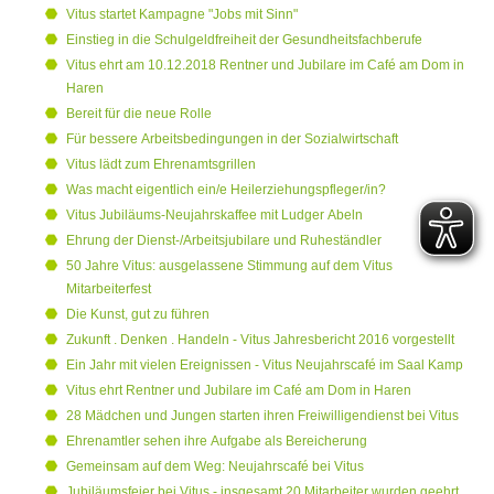
Vitus startet Kampagne "Jobs mit Sinn"
Einstieg in die Schulgeldfreiheit der Gesundheitsfachberufe
Vitus ehrt am 10.12.2018 Rentner und Jubilare im Café am Dom in
Haren
Bereit für die neue Rolle
Für bessere Arbeitsbedingungen in der Sozialwirtschaft
Vitus lädt zum Ehrenamtsgrillen
Was macht eigentlich ein/e Heilerziehungspfleger/in?
Vitus Jubiläums-Neujahrskaffee mit Ludger Abeln
Ehrung der Dienst-/Arbeitsjubilare und Ruheständler
50 Jahre Vitus: ausgelassene Stimmung auf dem Vitus
Mitarbeiterfest
Die Kunst, gut zu führen
Zukunft . Denken . Handeln - Vitus Jahresbericht 2016 vorgestellt
Ein Jahr mit vielen Ereignissen - Vitus Neujahrscafé im Saal Kamp
Vitus ehrt Rentner und Jubilare im Café am Dom in Haren
28 Mädchen und Jungen starten ihren Freiwilligendienst bei Vitus
Ehrenamtler sehen ihre Aufgabe als Bereicherung
Gemeinsam auf dem Weg: Neujahrscafé bei Vitus
Jubiläumsfeier bei Vitus - insgesamt 20 Mitarbeiter wurden geehrt