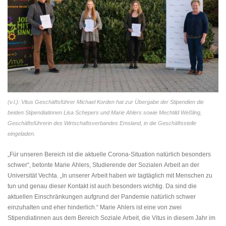
(v.l.): Vitus Geschäftsführer Michael Korden hat zur Übergabe der Stipendien die
beiden Stipendiatinnen Lisa Schepers und Marie Ahlers sowie Mechtild Weßling,
Geschäftsführerin des Wirtschaftsverbandes Emsland, in die Geschäftsstelle
eingeladen.
„Für unseren Bereich ist die aktuelle Corona-Situation natürlich besonders
schwer“, betonte Marie Ahlers, Studierende der Sozialen Arbeit an der
Universität Vechta. „In unserer Arbeit haben wir tagtäglich mit Menschen zu
tun und genau dieser Kontakt ist auch besonders wichtig. Da sind die
aktuellen Einschränkungen aufgrund der Pandemie natürlich schwer
einzuhalten und eher hinderlich.“ Marie Ahlers ist eine von zwei
Stipendiatinnen aus dem Bereich Soziale Arbeit, die Vitus in diesem Jahr im