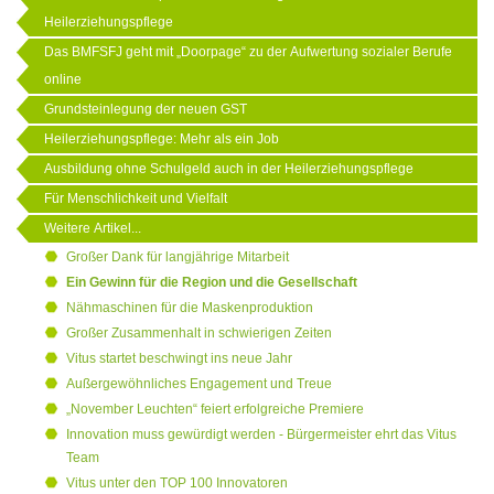
Heilerziehungspflege
Das BMFSFJ geht mit „Doorpage“ zu der Aufwertung sozialer Berufe
online
Grundsteinlegung der neuen GST
Heilerziehungspflege: Mehr als ein Job
Ausbildung ohne Schulgeld auch in der Heilerziehungspflege
Für Menschlichkeit und Vielfalt
Weitere Artikel...
Großer Dank für langjährige Mitarbeit
Ein Gewinn für die Region und die Gesellschaft
Nähmaschinen für die Maskenproduktion
Großer Zusammenhalt in schwierigen Zeiten
Vitus startet beschwingt ins neue Jahr
Außergewöhnliches Engagement und Treue
„November Leuchten“ feiert erfolgreiche Premiere
Innovation muss gewürdigt werden - Bürgermeister ehrt das Vitus
Team
Vitus unter den TOP 100 Innovatoren