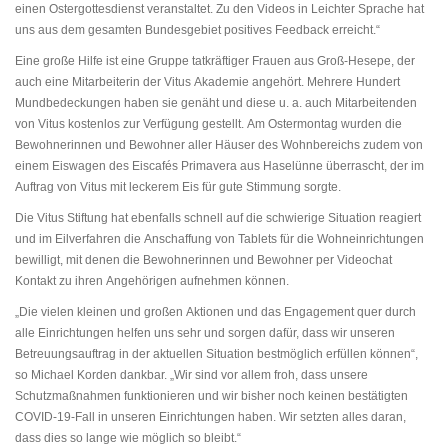
einen Ostergottesdienst veranstaltet. Zu den Videos in Leichter Sprache hat
uns aus dem gesamten Bundesgebiet positives Feedback erreicht.“
Eine große Hilfe ist eine Gruppe tatkräftiger Frauen aus Groß-Hesepe, der
auch eine Mitarbeiterin der Vitus Akademie angehört. Mehrere Hundert
Mundbedeckungen haben sie genäht und diese u. a. auch Mitarbeitenden
von Vitus kostenlos zur Verfügung gestellt. Am Ostermontag wurden die
Bewohnerinnen und Bewohner aller Häuser des Wohnbereichs zudem von
einem Eiswagen des Eiscafés Primavera aus Haselünne überrascht, der im
Auftrag von Vitus mit leckerem Eis für gute Stimmung sorgte.
Die Vitus Stiftung hat ebenfalls schnell auf die schwierige Situation reagiert
und im Eilverfahren die Anschaffung von Tablets für die Wohneinrichtungen
bewilligt, mit denen die Bewohnerinnen und Bewohner per Videochat
Kontakt zu ihren Angehörigen aufnehmen können.
„Die vielen kleinen und großen Aktionen und das Engagement quer durch
alle Einrichtungen helfen uns sehr und sorgen dafür, dass wir unseren
Betreuungsauftrag in der aktuellen Situation bestmöglich erfüllen können“,
so Michael Korden dankbar. „Wir sind vor allem froh, dass unsere
Schutzmaßnahmen funktionieren und wir bisher noch keinen bestätigten
COVID-19-Fall in unseren Einrichtungen haben. Wir setzten alles daran,
dass dies so lange wie möglich so bleibt.“