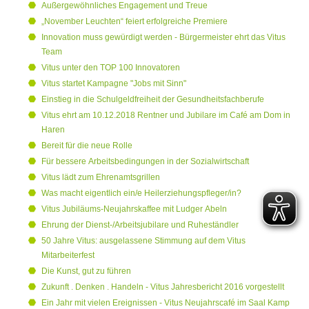
Außergewöhnliches Engagement und Treue
„November Leuchten“ feiert erfolgreiche Premiere
Innovation muss gewürdigt werden - Bürgermeister ehrt das Vitus
Team
Vitus unter den TOP 100 Innovatoren
Vitus startet Kampagne "Jobs mit Sinn"
Einstieg in die Schulgeldfreiheit der Gesundheitsfachberufe
Vitus ehrt am 10.12.2018 Rentner und Jubilare im Café am Dom in
Haren
Bereit für die neue Rolle
Für bessere Arbeitsbedingungen in der Sozialwirtschaft
Vitus lädt zum Ehrenamtsgrillen
Was macht eigentlich ein/e Heilerziehungspfleger/in?
Vitus Jubiläums-Neujahrskaffee mit Ludger Abeln
Ehrung der Dienst-/Arbeitsjubilare und Ruheständler
50 Jahre Vitus: ausgelassene Stimmung auf dem Vitus
Mitarbeiterfest
Die Kunst, gut zu führen
Zukunft . Denken . Handeln - Vitus Jahresbericht 2016 vorgestellt
Ein Jahr mit vielen Ereignissen - Vitus Neujahrscafé im Saal Kamp