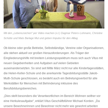
Mit den „Lebenszeichen“ per Video machen (v.l.) Dagmar Peters-Lohmann, Christine
Schütte und Mats Barlage Mut und geben Impulse für den Alltag.
Ob kleine oder große Betriebe, Selbstständige, Vereine oder Organisationen,
alle stehen aktuell vor großen Herausforderungen. Als Träger der
Eingliederungshilfe mit breitem Leistungsspektrum muss sich auch Vitus mit
neuen Gegebenheiten und Aufgaben auf vielen Gebieten
auseinandersetzten. So sind seit Mitte März nicht nur alle Kindertagesstätten,
die Helen-Keller-Schule und die anerkannte Tagesbildungsstätte Jakob-
Muth-Schule geschlossen, es besteht auch ein Betretungsverbot für alle
Werkstätten für Menschen mit Behinderung inklusive des
Berufsbildungsbereiches.
„Dies stellt besonders die Verantwortlichen im Bereich Wohnen seither vor
eine Herkulesaufgabe“, erklärt Vitus Geschäftsführer Michael Korden. „Da
unsere Bewohnerinnen und Bewohner nicht mehr wie gewohnt arbeiten