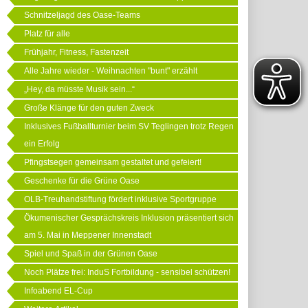
Schnitzeljagd des Oase-Teams
Platz für alle
Frühjahr, Fitness, Fastenzeit
Alle Jahre wieder - Weihnachten "bunt" erzählt
„Hey, da müsste Musik sein...“
Große Klänge für den guten Zweck
Inklusives Fußballturnier beim SV Teglingen trotz Regen
ein Erfolg
Pfingstsegen gemeinsam gestaltet und gefeiert!
Geschenke für die Grüne Oase
OLB-Treuhandstiftung fördert inklusive Sportgruppe
Ökumenischer Gesprächskreis Inklusion präsentiert sich
am 5. Mai in Meppener Innenstadt
Spiel und Spaß in der Grünen Oase
Noch Plätze frei: InduS Fortbildung - sensibel schützen!
Infoabend EL-Cup