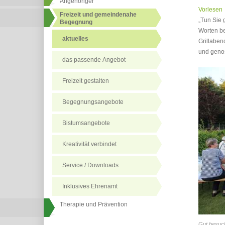
Angehöriger
Vorlesen
Freizeit und gemeindenahe
„Tun Sie 
Begegnung
Worten be
aktuelles
Grillaben
und genos
das passende Angebot
Freizeit gestalten
Begegnungsangebote
Bistumsangebote
Kreativität verbindet
Service / Downloads
Inklusives Ehrenamt
Therapie und Prävention
Gut besuch