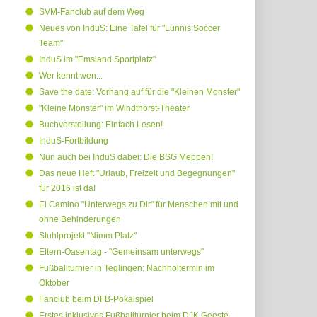
SVM-Fanclub auf dem Weg
Neues von InduS: Eine Tafel für "Lünnis Soccer
Team"
InduS im "Emsland Sportplatz"
Wer kennt wen...
Save the date: Vorhang auf für die "Kleinen Monster"
"Kleine Monster" im Windthorst-Theater
Buchvorstellung: Einfach Lesen!
InduS-Fortbildung
Nun auch bei InduS dabei: Die BSG Meppen!
Das neue Heft "Urlaub, Freizeit und Begegnungen"
für 2016 ist da!
El Camino "Unterwegs zu Dir" für Menschen mit und
ohne Behinderungen
Stuhlprojekt "Nimm Platz"
Eltern-Oasentag - "Gemeinsam unterwegs"
Fußballturnier in Teglingen: Nachholtermin im
Oktober
Fanclub beim DFB-Pokalspiel
Erstes inklusives Fußballturnier beim DJK Geeste