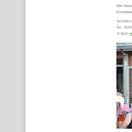
Wer Inter
Kontakts
V
Te
E-Mail:
v