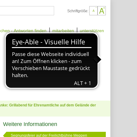
Schriftgröße:
chen - Antworten finden
mitarbeiten
unterstützen
anke: Grillabend für Ehrenamtliche auf dem Gelände der
Weitere Informationen
Segnungsfeier auf der Freilichtbühne Meppen