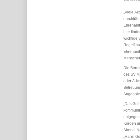
„Viele Ak
durchführ
Ehrenamt 
hier find
wichtige 
Regelfinan
Ehrenamtl
Menschen
Die Bereic
des SV Me
oder Adve
Betreuung
Angebote
„Das Gril
kommunika
entgegen
Korden un
Abend. Ne
„Härrn Ge