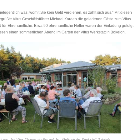
gelegentlich was, womit Sie kein Geld verdienen, es zahlt sich aus.“ Mit diesen
grüßte Vitus Geschäftsführer Michael Korden die geladenen Gäste zum Vitus
d für Ehrenamtliche. Etwa 90 ehrenamtliche Helfer waren der Einladung gefolgt
sen einen sommerlichen Abend im Garten der Vitus Werkstatt in Bokeloh.
t war das Vitus Ehrenamtgrillen auf dem Gelände der Werkstatt Bokeloh