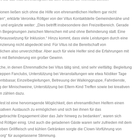
tionen ließen sich ohne die Hilfe von ehrenamtlichen Helfern gar nicht
en“, erklärte Veronika Röttger von der Vitus Kontaktstelle Gemeindenähe und
und ergänzte weiter: „Dies betrifft insbesondere den Freizeitbereich. Gerade
en Begegnungen zwischen Menschen mit und ohne Behinderung statt. Eine
Voraussetzung für Inklusion.“ Hinzu kommt, dass viele Leistungen durch eine
zierung nicht abgedeckt sind. Für Vitus ist die Bereitschaft von
ichen also unverzichtbar. Aber auch für viele Helfer sind die Erfahrungen mit
 mit Behinderung ein großer Gewinn.
he, in denen Ehrenmatliche bei Vitus tätig sind, sind sehr vielfältig: Begleitung
ppen Fanclubs, Unterstützung bei Veranstaltungen wie etwa Nödiker Tage
ntsbasar, Einzelbegleitungen, Betreuung der Walkinggruppe, Fahrdienste,
 der Minischweine, Unterstützung bei Eltern-Kind Treffen sowie bei kreativen
n zählen dazu.
lfest ist eine hervorragende Möglichkeit, den ehrenamtlichen Helfern einen
tiven Austausch zu ermöglichen und sich bei ihnen für das
gebrachte Engagement über das Jahr hinweg zu bedanken“, waren sich
d Röttger einig. Und auch die geladenen Gäste waren sehr zufrieden mit dem
ben Grillfleisch und kühlen Getränken sorgte die Clown-Vorführung von
org“ für ausgelassene Stimmung.