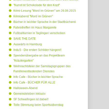
"Kunst ist Schokolade für den Kopf"
Krimi-Lesung "Mord im Grünen" am 26.08.2015
Krimiabend "Mord im Grünen"
Bücher in leichter Sprache in der Stadtbücherei
Fahrertreffen im Haus Margarete
Fußballturnier in Teglingen verschoben
SAVE THE DATE
Auswärts in Hamburg
InduS - Die ersten Schilder hängen!!
Spendenübergabe an das Projektteam
"Kräutergarten"
Weihnachtsfeier der Samstagsgruppen des
Familienentlastenden Dienstes
Info Cafe - Bücher in leichter Sprache
Info Cafe - BÜCHER FÜR ALLE
Halloween-Abend
Gemeindeleben inklusiv
SF Schwefingen ist dabei!!
Tolle Stimmung beim Sportivationstag