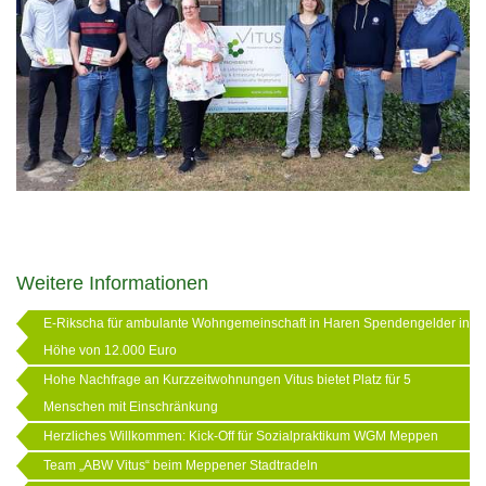
Weitere Informationen
E-Rikscha für ambulante Wohngemeinschaft in Haren Spendengelder in
Höhe von 12.000 Euro
Hohe Nachfrage an Kurzzeitwohnungen Vitus bietet Platz für 5
Menschen mit Einschränkung
Herzliches Willkommen: Kick-Off für Sozialpraktikum WGM Meppen
Team „ABW Vitus“ beim Meppener Stadtradeln