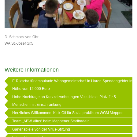
D. Schmock von Ohr
WA St.-Josef Gr.5
Weitere Informationen
E-Rikscha für ambulante Wohngemeinschaft in Haren Spendengelder in
Höhe von 12.000 Euro
Hohe Nachfrage an Kurzzeitwohnungen Vitus bietet Platz für 5
Menschen mit Einschränkung
Herzliches Willkommen: Kick-Off für Sozialpraktikum WGM Meppen
Team „ABW Vitus“ beim Meppener Stadtradeln
Gartenspiele von der Vitus-Stiftung