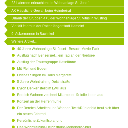
23 Laternen erleuchten die Wohnanlage St. Josef
AK Häusliche Gewalt beim Heimbeirat
Urlaub der Gruppen 4+5 der Wohnanlage St. Vitus in Wüsting
Vielfalt feiern in der Rattenfängerstadt Hameln!
9. Ackerrennen in Bawinkel
Weitere Artikel...
40 Jahre Wohnanlage St.-Josef - Besuch Movie-Park
Ausflug nach Bensersiel... ein Tag an der Nordsee
Ausflug der Frauengruppe Haselünne
Mit Pfeil und Bogen
Offenes Singen im Haus Margarete
5 Jahre Wohntraining Deichstraße
Byron Denker stellt im LWH aus
Bereich Wohnen zeichnet Mitarbeiter für tolle Ideen aus
Konzert an der Herrenmühle
Der Bereich Arbeiten und Wohnen Twist/Rühlerfeld freut sich über
ein neues Fahrrad
Persönliche Zukunftsplanung
Das Wohntraining-Deichstraße-Monopoly-Spiel