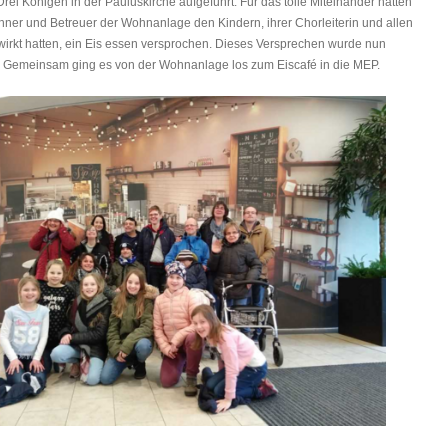
Drei Königen in der Pauluskirche aufgeführt. Für das tolle Miteinander hatten
ner und Betreuer der Wohnanlage den Kindern, ihrer Chorleiterin und allen
wirkt hatten, ein Eis essen versprochen. Dieses Versprechen wurde nun
. Gemeinsam ging es von der Wohnanlage los zum Eiscafé in die MEP.