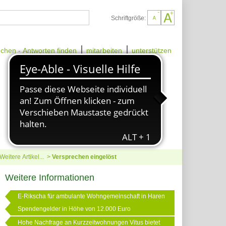
Schriftgröße:
chen - Antworten finden
mitarbeiten
unterstützen
Weitere Artikel...
Versprechen eingelöst
Weitere Informationen
E-Rikscha für ambulante Wohngemeinschaft in Haren
Spendengelder in Höhe von 12.000 Euro
Hohe Nachfrage an Kurzzeitwohnungen Vitus bietet