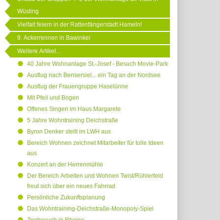
Wüsting
Vielfalt feiern in der Rattenfängerstadt Hameln!
9. Ackerrennen in Bawinkel
Weitere Artikel...
40 Jahre Wohnanlage St.-Josef - Besuch Movie-Park
Ausflug nach Bensersiel... ein Tag an der Nordsee
Ausflug der Frauengruppe Haselünne
Mit Pfeil und Bogen
Offenes Singen im Haus Margarete
5 Jahre Wohntraining Deichstraße
Byron Denker stellt im LWH aus
Bereich Wohnen zeichnet Mitarbeiter für tolle Ideen
aus
Konzert an der Herrenmühle
Der Bereich Arbeiten und Wohnen Twist/Rühlerfeld
freut sich über ein neues Fahrrad
Persönliche Zukunftsplanung
Das Wohntraining-Deichstraße-Monopoly-Spiel