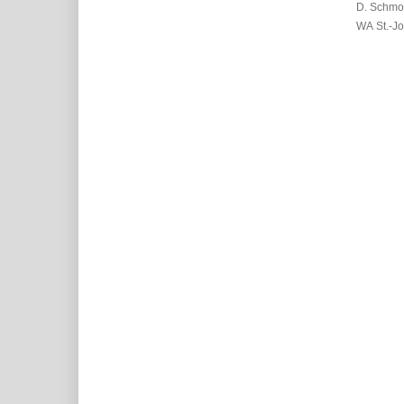
D. Schmo
WA St.-Jo