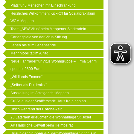
Platz für 5 Menschen mit Einschränkung
Herzliches Willkommen: Kick-Off für Sozialpraktikum
WGM Meppen
Team „ABW Vitus“ beim Meppener Stadtradeln
Gartenspiele von der Vitus-Stiftung
Leben bis zum Lebensende
Mehr Mobilität im Alltag
Neue Fahrräder für Vitus Wohngruppe – Firma Oehm
spendet 2800 Euro
„Wildlands Emmen“
„Selber als Du denkst“
Ausstellung im Amtsgericht Meppen
Grüße aus der Schifferstadt: Haus Kolpingplatz
Disco während der Corona-Zeit
23 Laternen erleuchten die Wohnanlage St. Josef
AK Häusliche Gewalt beim Heimbeirat
Urlaub der Gruppen 4+5 der Wohnanlage St. Vitus in