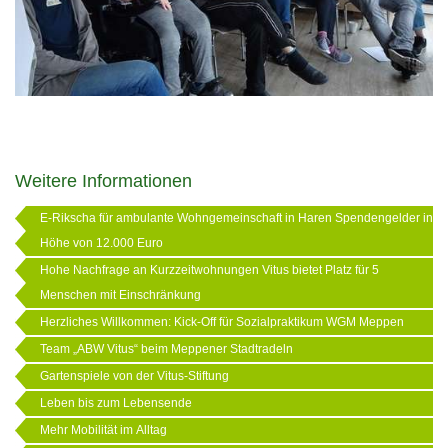
Weitere Informationen
E-Rikscha für ambulante Wohngemeinschaft in Haren Spendengelder in
Höhe von 12.000 Euro
Hohe Nachfrage an Kurzzeitwohnungen Vitus bietet Platz für 5
Menschen mit Einschränkung
Herzliches Willkommen: Kick-Off für Sozialpraktikum WGM Meppen
Team „ABW Vitus“ beim Meppener Stadtradeln
Gartenspiele von der Vitus-Stiftung
Leben bis zum Lebensende
Mehr Mobilität im Alltag